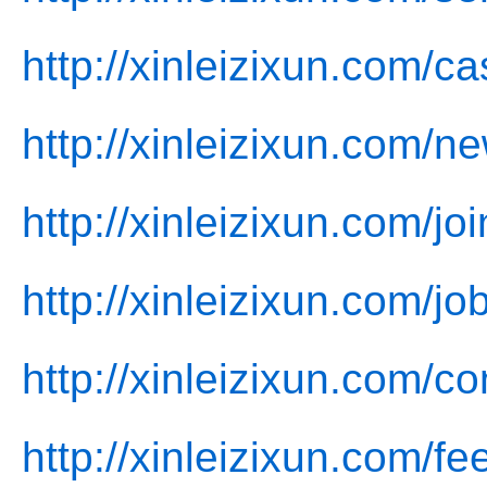
http://xinleizixun.com/c
http://xinleizixun.com/n
http://xinleizixun.com/joi
http://xinleizixun.com/jo
http://xinleizixun.com/co
http://xinleizixun.com/f